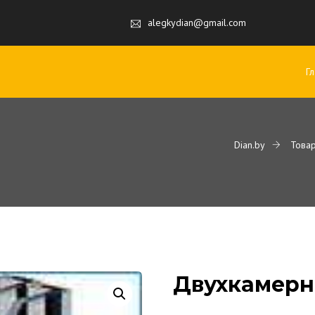
alegkydian@gmail.com
Г
Dian.by
Това
Двухкамерн